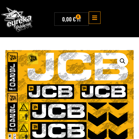
0
0,00
€