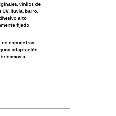
inales, vinilos de
UV, lluvia, barro,
adhesivo alto
amente fijado
a no encuentras
alguna adaptación
abricamos a