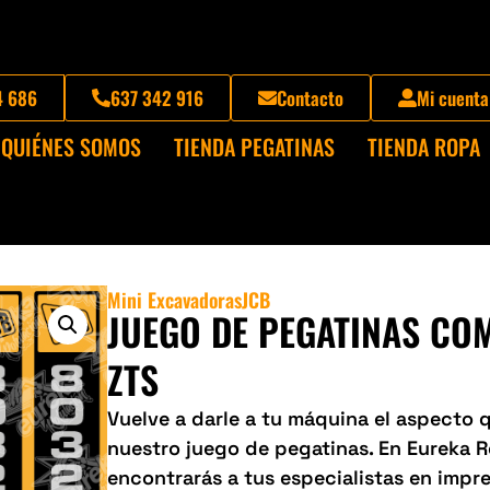
4 686
637 342 916
Contacto
Mi cuenta
QUIÉNES SOMOS
TIENDA PEGATINAS
TIENDA ROPA
Mini Excavadoras
JCB
JUEGO DE PEGATINAS CO
ZTS
Vuelve a darle a tu máquina el aspecto
nuestro juego de pegatinas. En Eureka 
encontrarás a tus especialistas en impre