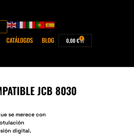
CATÁLOGOS
BLOG
0
0,00
€
MPATIBLE JCB 8030
 que se merece con
Rotulación
sión digital.