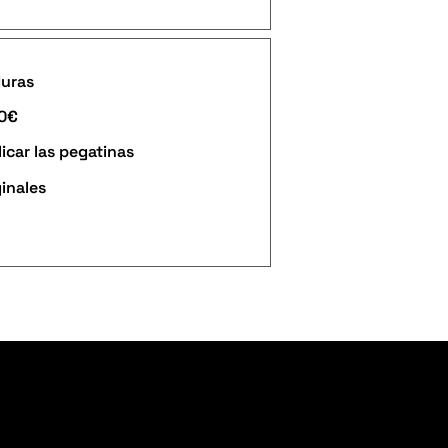
duras
90€
icar las pegatinas
ginales