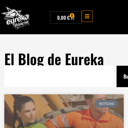
0
0,00
€
El Blog de Eureka
B
NOTICIAS