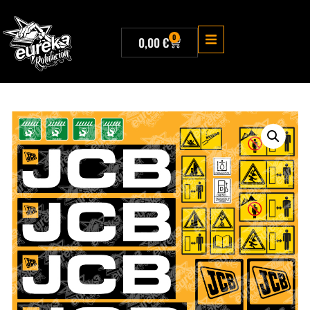
0
0,00
€