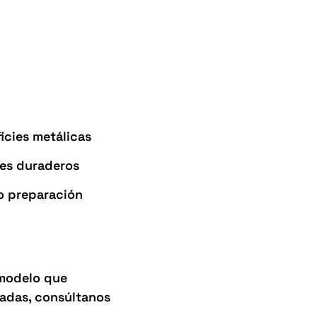
icies metálicas
res duraderos
 o preparación
 modelo que
zadas, consúltanos