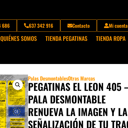
4 686
637 342 916
Contacto
Mi cuenta
QUIÉNES SOMOS
TIENDA PEGATINAS
TIENDA ROPA
Palas Desmontables
Otras Marcas
PEGATINAS EL LEON 405 
PALA DESMONTABLE
RENUEVA LA IMAGEN Y LA
SEÑALIZACIÓN DE TU TR