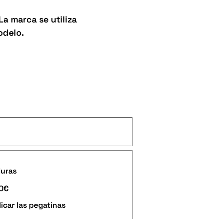
La marca se utiliza
odelo.
duras
90€
icar las pegatinas