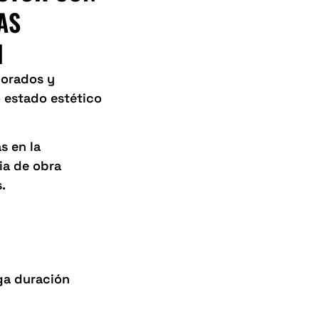
AS
N
iorados y
o estado estético
s en la
ia de obra
.
rga duración