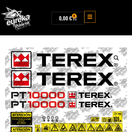
0
0,00
€