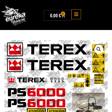
0
0,00
€