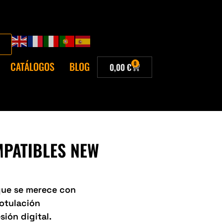
CATÁLOGOS
BLOG
0
0,00
€
MPATIBLES NEW
 que se merece con
Rotulación
sión digital.