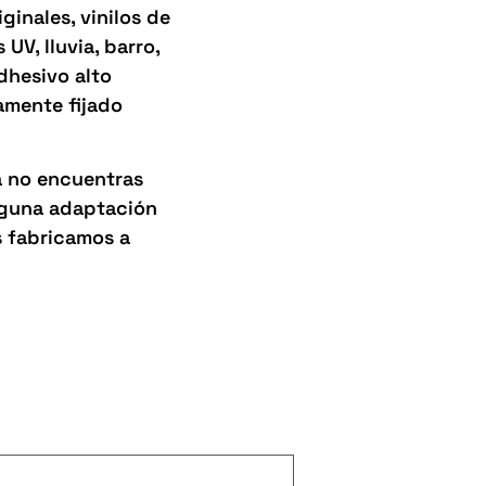
inales, vinilos de
UV, lluvia, barro,
adhesivo alto
amente fijado
a no encuentras
alguna adaptación
s fabricamos a