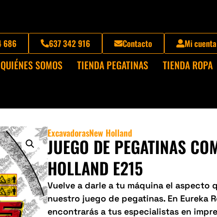
4 686
637 342 916
Contacto
Mi cuenta
QUIÉNES SOMOS
TIENDA PEGATINAS
TIENDA ROPA
Excavadoras
New Holland
JUEGO DE PEGATINAS CO
HOLLAND E215
Vuelve a darle a tu máquina el aspecto
nuestro juego de pegatinas. En Eureka 
encontrarás a tus especialistas en impre