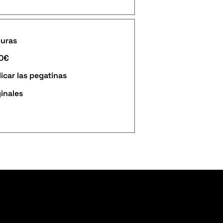
duras
90€
icar las pegatinas
ginales