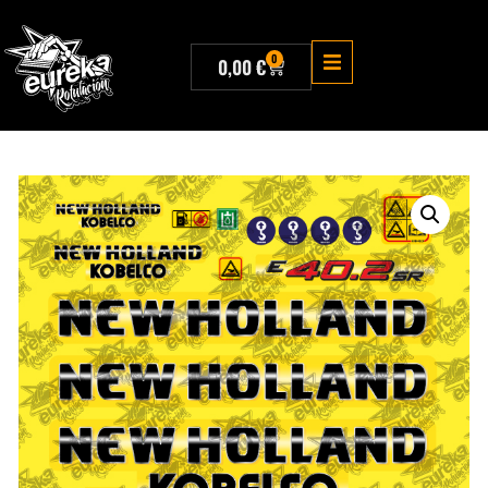
0
0,00
€