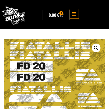
0
0,00
€