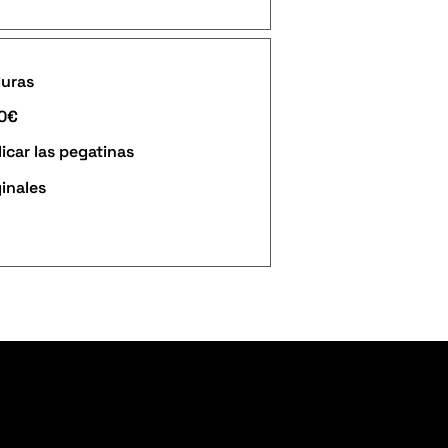
duras
90€
icar las pegatinas
ginales