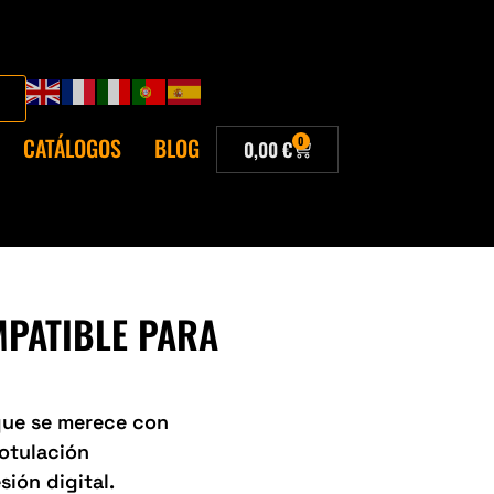
CATÁLOGOS
BLOG
0
0,00
€
MPATIBLE PARA
 que se merece con
Rotulación
sión digital.