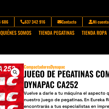
4 686
637 342 916
Contacto
Mi cuenta
QUIÉNES SOMOS
TIENDA PEGATINAS
TIENDA ROPA
Compactadores
Dynapac
JUEGO DE PEGATINAS CO
DYNAPAC CA252
Vuelve a darle a tu máquina el aspecto
nuestro juego de pegatinas. En Eureka 
encontrarás a tus especialistas en impre