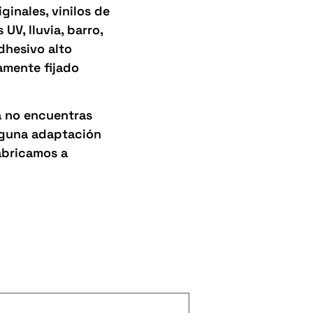
inales, vinilos de
UV, lluvia, barro,
adhesivo alto
amente fijado
a no encuentras
alguna adaptación
abricamos a