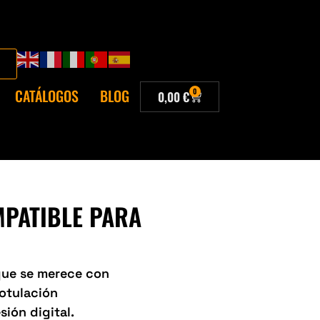
CATÁLOGOS
BLOG
0
0,00
€
MPATIBLE PARA
 que se merece con
Rotulación
sión digital.