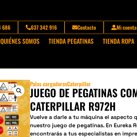
4 686
637 342 916
Contacto
Mi cuenta
QUIÉNES SOMOS
TIENDA PEGATINAS
TIENDA ROPA
Palas cargadoras
Caterpillar
JUEGO DE PEGATINAS CO
CATERPILLAR R972H
Vuelve a darle a tu máquina el aspecto
nuestro juego de pegatinas. En Eureka 
encontrarás a tus especialistas en impre