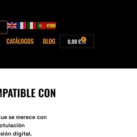
CATÁLOGOS
BLOG
0
0,00
€
MPATIBLE CON
 que se merece con
Rotulación
sión digital.