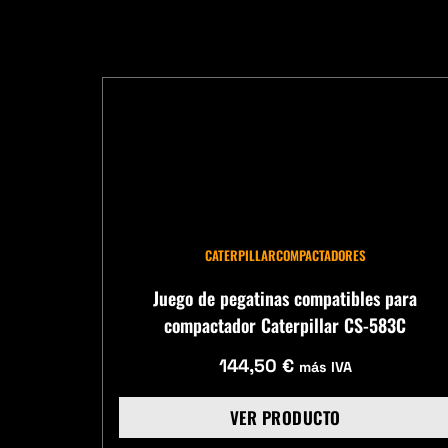
CATERPILLAR
COMPACTADORES
Juego de pegatinas compatibles para
compactador Caterpillar CS-583C
144,50
€
más IVA
VER PRODUCTO