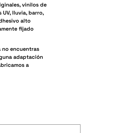
inales, vinilos de
UV, lluvia, barro,
adhesivo alto
amente fijado
a no encuentras
alguna adaptación
abricamos a