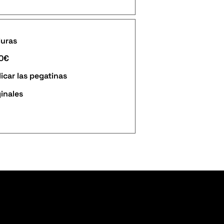
duras
90€
icar las pegatinas
ginales