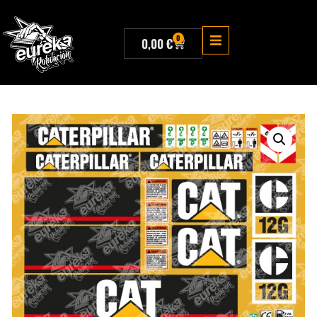
0
0,00
€