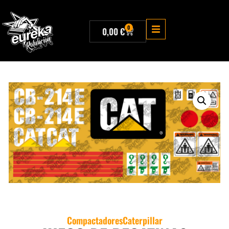
0
0,00
€
Compactadores
Caterpillar