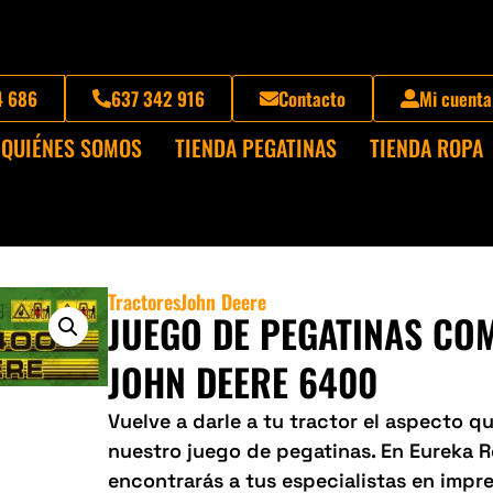
4 686
637 342 916
Contacto
Mi cuenta
QUIÉNES SOMOS
TIENDA PEGATINAS
TIENDA ROPA
Tractores
John Deere
JUEGO DE PEGATINAS CO
JOHN DEERE 6400
Vuelve a darle a tu tractor el aspecto 
nuestro juego de pegatinas. En Eureka 
encontrarás a tus especialistas en impre