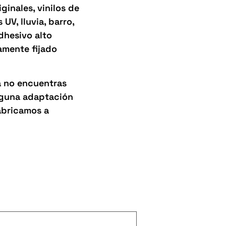
inales, vinilos de
UV, lluvia, barro,
adhesivo alto
amente fijado
a no encuentras
alguna adaptación
abricamos a