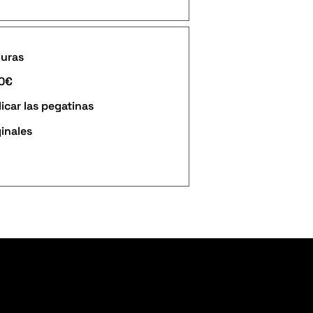
duras
90€
icar las pegatinas
ginales