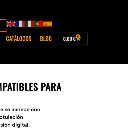
CATÁLOGOS
BLOG
0
0,00
€
MPATIBLES PARA
que se merece con
Rotulación
sión digital.