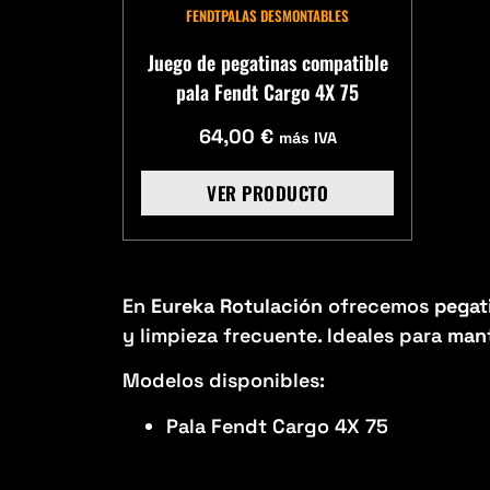
FENDT
PALAS DESMONTABLES
Juego de pegatinas compatible
pala Fendt Cargo 4X 75
64,00
€
más IVA
VER PRODUCTO
En
Eureka Rotulación
ofrecemos
pegat
y limpieza frecuente. Ideales para
mant
Modelos disponibles:
Pala Fendt Cargo 4X 75