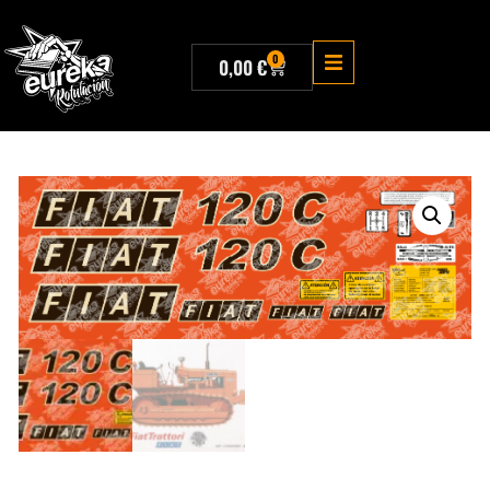
0
0,00
€