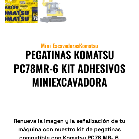
Mini Excavadoras
Komatsu
PEGATINAS KOMATSU
PC78MR-6 KIT ADHESIVOS
MINIEXCAVADORA
Pegatinas KOMATSU PC78 MR-6
compatibles de alta calidad
Renueva la imagen y la señalización de tu
máquina con nuestro kit de pegatinas
compatible con
Komatsu PC78 MR- 6
.