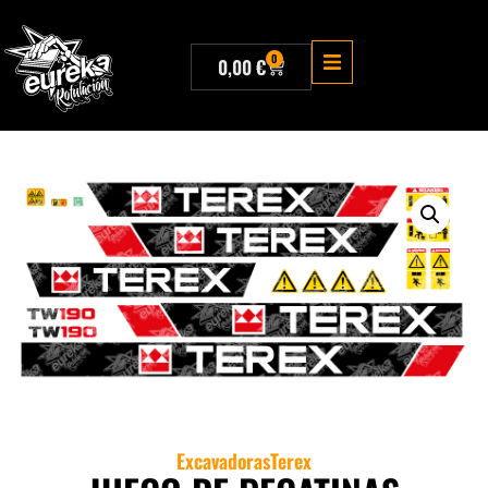
0
0,00
€
Excavadoras
Terex