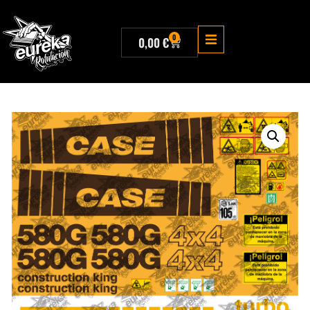
0
0,00
€