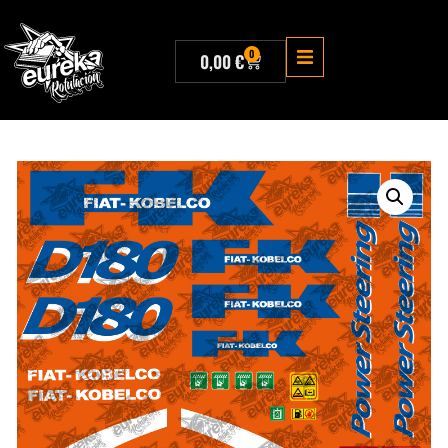
0
0,00
€