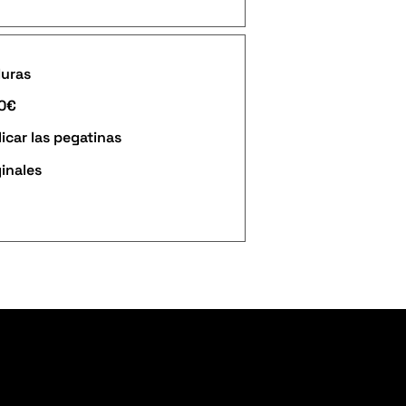
duras
90€
icar las pegatinas
ginales