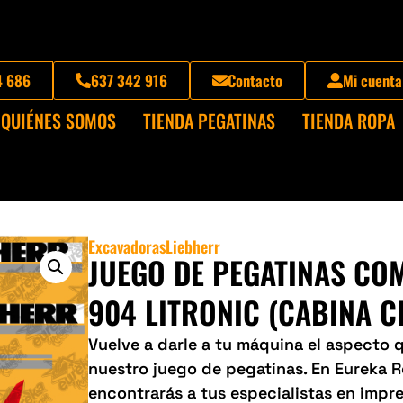
4 686
637 342 916
Contacto
Mi cuenta
QUIÉNES SOMOS
TIENDA PEGATINAS
TIENDA ROPA
Excavadoras
Liebherr
JUEGO DE PEGATINAS CO
904 LITRONIC (CABINA 
Vuelve a darle a tu máquina el aspecto
nuestro juego de pegatinas. En Eureka 
encontrarás a tus especialistas en impre