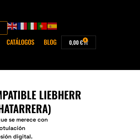
CATÁLOGOS
BLOG
0
0,00
€
MPATIBLE LIEBHERR
CHATARRERA)
 que se merece con
Rotulación
sión digital.