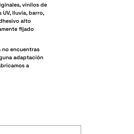
inales, vinilos de
UV, lluvia, barro,
adhesivo alto
amente fijado
a no encuentras
alguna adaptación
abricamos a