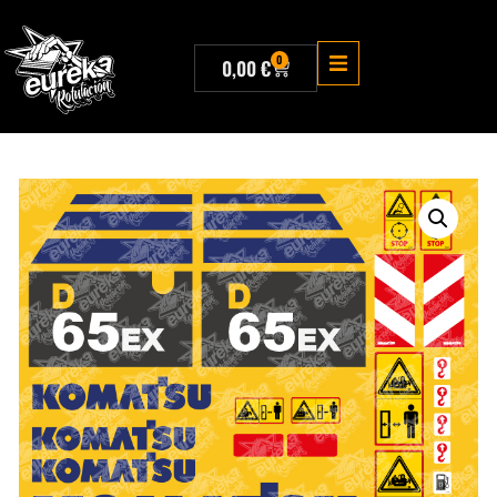
0
0,00
€