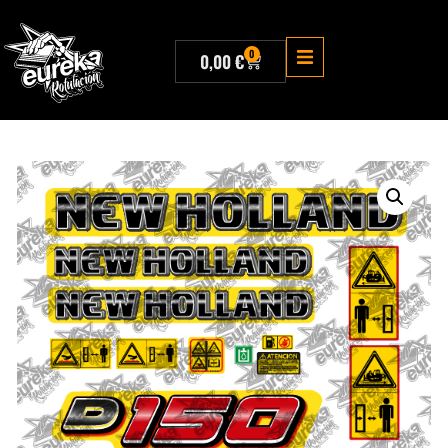
0
0,00
€