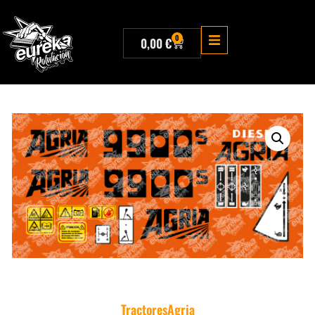
0
0,00
€
Tractores
Agria