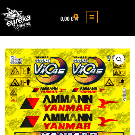
0
0,00
€